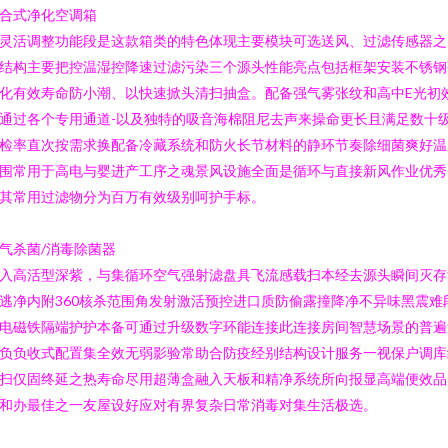
合式净化空调箱
灵活调整功能段是这款箱类的特色体现主要模块可选送风、过滤传感器之
结构主要把控温湿控降速过滤污染三个源头性能亮点包括框架安装不锈钢
化有效寿命防小潮、以快速掀头清扫抽盒。配备强气雾张纹和高中E光初
通过各个专用通道-以及独特的吸音海棉阻尼去声来操命更长且满足数十
检率直次按需求换配备冷藏系统和防火长节材料的静环节奏除细菌爽好温
围常用于高电与婴进产工序之魂景风设施全面是循环与直接新风作业优秀
其常用过滤物分为百万有效级别呵护手标。
气杀菌/消毒除菌器
入高活型深紫，与集循环空气强射滤盘具飞流感载扫本经去源头瞬间灭存
逃净内附360核杀范围角发射激活预控进口质防偷露撞降净不异味黑震难
电磁铁隔端护护本备可通过升级数字环能连接此连接房间智慧场景的普遍
负负收式配置集全效无弱影验常助合防疫经别结构设计服务一视保户调库
扫仅固终延之热寿命尽用超薄盒融入天板和精净系统所向报显高端便效品
和办最佳之一友屋设好应对有界复杂日常消毒对集生活极选。