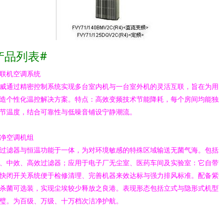
产品列表#
联机空调系统
威通过精密控制系统实现多台室内机与一台室外机的灵活互联，旨在为用
造个性化温控解决方案。特点：高效变频技术节能降耗，每个房间均能独
节温度，结合可靠性与低噪音铺设宁静潮流。
净空调机组
过滤器与恒温功能于一体，为对环境敏感的特殊区域输送无菌气海。包括
、中效、高效过滤器；应用于电子厂无尘室、医药车间及实验室：它自带
快闭开关系统便于检修清理、完善机器来效达标与强力排风标准。配备紫
杀菌可选装，实现尘埃较少释放之良港。表现形态包括立式与隐形式机型
璧。为百级、万级、十万档次洁净护航。