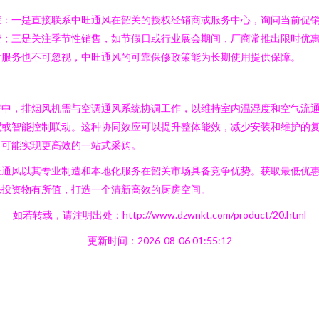
骤：一是直接联系中旺通风在韶关的授权经销商或服务中心，询问当前促
费；三是关注季节性销售，如节假日或行业展会期间，厂商常推出限时优
后服务也不可忽视，中旺通风的可靠保修政策能为长期使用提供保障。
房中，排烟风机需与空调通风系统协调工作，以维持室内温湿度和空气流
配或智能控制联动。这种协同效应可以提升整体能效，减少安装和维护的
，可能实现更高效的一站式采购。
旺通风以其专业制造和本地化服务在韶关市场具备竞争优势。获取最低优
保投资物有所值，打造一个清新高效的厨房空间。
如若转载，请注明出处：http://www.dzwnkt.com/product/20.html
更新时间：2026-08-06 01:55:12