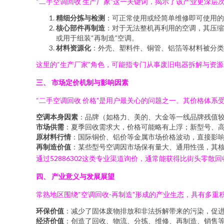
“二手空调回收 生产厂家”这一关键词，揭示了该产业更深
精细分拣与检测
：可正常使用或经简单维修即可使用的
核心部件再制造
：对于无法整机再利用的空调，其压缩
或用于组装“再制造”空调。
材料资源化
：外壳、塑料件、铜管、铝箔等材料被分类
这里的“生产厂家”角色，可能指专门从事废旧电器拆解与资源
三、 市场定价机制与影响因素
“二手空调回收 价格”是用户最关心的问题之一。其价格体系
空调本身因素
：品牌（如格力、美的、大金等一线品牌残值
市场供需
：夏季回收需求大，价格可能略有上浮；新型号、
原材料行情
：国际铜价、铝价等金属市场价格波动，直接影
再制造价值
：某些型号空调因市场保有量大、通用性强，其
通过52886302这类专业渠道询价，通常能获得比街头零散
四、 产业意义与发展展望
常熟地区围绕“空调回收-再制造”形成的产业生态，具有多重
环保价值
：减少了固体废物排放和非法拆解带来的污染，促
经济价值
：创造了回收、物流、分拣、维修、再制造、销售等