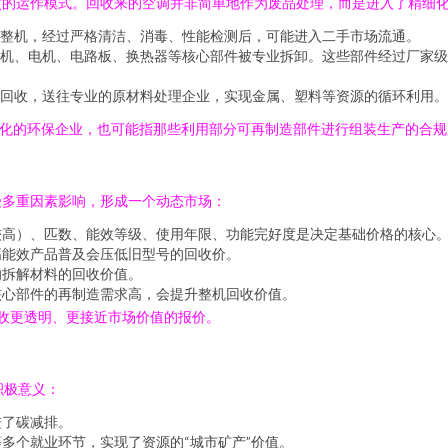
层次的运作模式。回收来的空调并非简单地作为废品处理，而是进入了精细
整机，经过严格清洁、消毒、性能检测后，可能进入二手市场流通。
机、电机、电路板、换热器等核心部件被专业拆卸。这些部件经过厂家级
回收，送往专业的原材料处理企业，实现金属、塑料等资源的循环利用。
化的环保企业，也可能指那些利用部分可再制造部件进行组装生产的合规厂
受多重因素影响，形成一个动态市场：
较高）、匹数、能效等级、使用年限、功能完好度是决定基础价格的核心
高能效产品普及会压低旧型号的回收价。
响拆解材料的回收价值。
核心部件的再制造需求高，会提升整机回收价值。
回收更透明、更接近市场价值的报价。
积极意义：
进了碳减排。
多个就业环节，实现了资源的“城市矿产”价值。