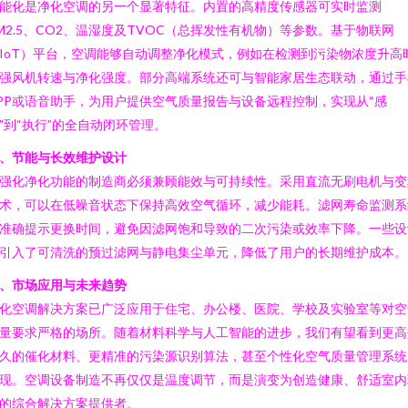
能化是净化空调的另一个显著特征。内置的高精度传感器可实时监测
M2.5、CO2、温湿度及TVOC（总挥发性有机物）等参数。基于物联网
IoT）平台，空调能够自动调整净化模式，例如在检测到污染物浓度升高
强风机转速与净化强度。部分高端系统还可与智能家居生态联动，通过手
PP或语音助手，为用户提供空气质量报告与设备远程控制，实现从“感
”到“执行”的全自动闭环管理。
、节能与长效维护设计
强化净化功能的制造商必须兼顾能效与可持续性。采用直流无刷电机与变
术，可以在低噪音状态下保持高效空气循环，减少能耗。滤网寿命监测系
准确提示更换时间，避免因滤网饱和导致的二次污染或效率下降。一些设
引入了可清洗的预过滤网与静电集尘单元，降低了用户的长期维护成本。
、市场应用与未来趋势
化空调解决方案已广泛应用于住宅、办公楼、医院、学校及实验室等对空
量要求严格的场所。随着材料科学与人工智能的进步，我们有望看到更高
久的催化材料、更精准的污染源识别算法，甚至个性化空气质量管理系统
现。空调设备制造不再仅仅是温度调节，而是演变为创造健康、舒适室内
的综合解决方案提供者。