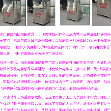
常态化疫情防控的背景下，便民核酸采样亭已成为城市公共卫生服务网络
要节点。深圳等南方城市夏季漫长，高温酷暑与烈日曝晒为采样工作带来
峻挑战——医护人员身着防护服在密闭空间内长时间工作，极易引发中暑
康风险，同时也影响采样效率与市民体验。
对这一痛点，深圳精敏凭借其在空调设备制造领域的专业优势，创新性地
效温控系统与核酸采样亭进行一体化设计与集成，推出了新一代“清凉版”
核酸采样亭。其核心在于加配了量身定制的空调设备。这些设备并非简单
，而是经过精密计算与设计，确保亭体内空气快速循环、均匀降温，能在
间内将内部温度维持在人体舒适的26℃左右，有效隔绝外部高温。
一改进带来了多重积极效应。它显著改善了医护人员的工作环境，降低了
的体能消耗与职业健康风险，体现了深切的人文关怀。舒适的环境有助于
人员保持专注与稳定操作，从而保障了采样流程的规范与样本质量。对于