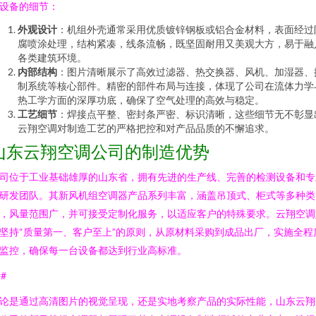
设备的细节：
外观设计
：机组外壳通常采用优质镀锌钢板或铝合金材料，表面经过
腐喷涂处理，结构紧凑，线条流畅，既坚固耐用又美观大方，易于融
各类建筑环境。
内部结构
：图片清晰展示了高效过滤器、热交换器、风机、加湿器、
制系统等核心部件。精密的部件布局与连接，体现了公司在流体力学
热工学方面的深厚功底，确保了空气处理的高效与稳定。
工艺细节
：焊接点平整、密封条严密、标识清晰，这些细节无不彰显
云翔空调对制造工艺的严格把控和对产品品质的不懈追求。
山东云翔空调公司的制造优势
司位于工业基础雄厚的山东省，拥有先进的生产线、完善的检测设备和专
研发团队。其新风机组空调器产品系列丰富，涵盖吊顶式、柜式等多种类
，风量范围广，并可接受定制化服务，以适应客户的特殊要求。云翔空调
坚持“质量第一、客户至上”的原则，从原材料采购到成品出厂，实施全程
监控，确保每一台设备都达到行业高标准。
##
论是通过高清图片的视觉呈现，还是实地考察产品的实际性能，山东云翔